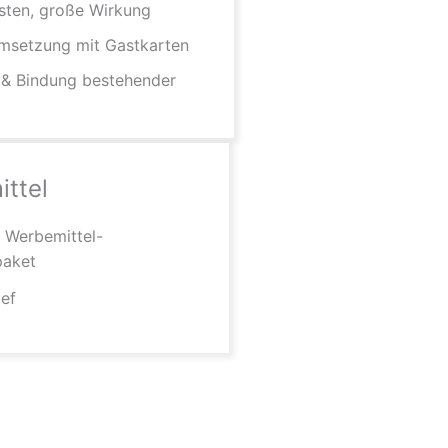
sten, große Wirkung
msetzung mit Gastkarten
 & Bindung bestehender
ttel
s Werbemittel-
paket
ief