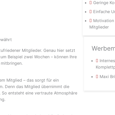
Geringe Ko
Einfache U
Motivation
Mitglieder
ewährt
Werbemi
ufriedener Mitglieder. Genau hier setzt
zum Beispiel zwei Wochen – können Ihre
Interne
 mitbringen.
Komplett
Maxi Br
m Mitglied – das sorgt für ein
m. Denn das Mitglied übernimmt die
t. So entsteht eine vertraute Atmosphäre
ng.