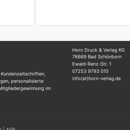
zum Produk
Horn Druck & Verlag KG
76669 Bad Schönborn
Ewald-Renz-Str. 1
07253 9793 010
Kundenzeitschriften,
info(at)horn-verlag.de
en, personalisierte
 Mitgliedergewinnung im
z
|
AGB