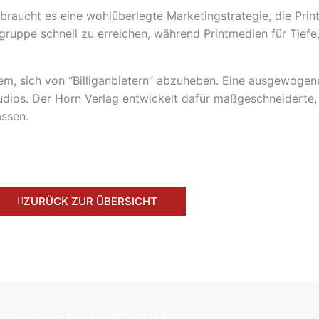
braucht es eine wohlüberlegte Marketingstrategie, die Print
lgruppe schnell zu erreichen, während Printmedien für Tief
dem, sich von “Billiganbietern” abzuheben. Eine ausgewoge
studios. Der Horn Verlag entwickelt dafür maßgeschneiderte, 
assen.
ZURÜCK ZUR ÜBERSICHT
tzt bestellen unter: 07253 9793 010