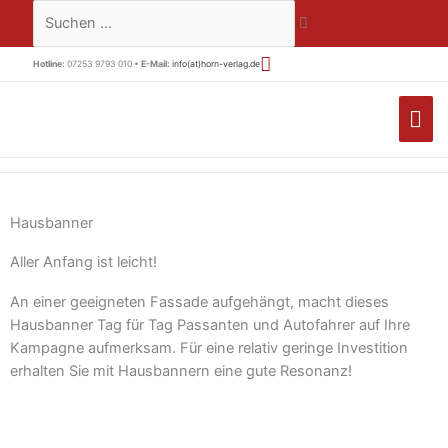
Zum
Suchen …
Inhalt
springen
Hotline:
07253 9793 010 •
E-Mail:
info(at)horn-verlag.de
HA
Hausbanner
Aller Anfang ist leicht!
An einer geeigneten Fassade aufgehängt, macht dieses
Hausbanner Tag für Tag Passanten und Autofahrer auf Ihre
Kampagne aufmerksam. Für eine relativ geringe Investition
erhalten Sie mit Hausbannern eine gute Resonanz!