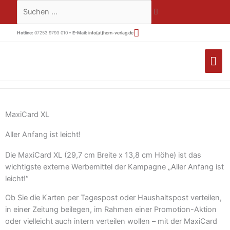
Zum
Suchen …
Inhalt
springen
Hotline:
07253 9793 010 •
E-Mail:
info(at)horn-verlag.de
HA
MaxiCard XL
Aller Anfang ist leicht!
Die MaxiCard XL (29,7 cm Breite x 13,8 cm Höhe) ist das
wichtigste externe Werbemittel der Kampagne „Aller Anfang ist
leicht!“
Ob Sie die Karten per Tagespost oder Haushaltspost verteilen,
in einer Zeitung beilegen, im Rahmen einer Promotion-Aktion
oder vielleicht auch intern verteilen wollen – mit der MaxiCard