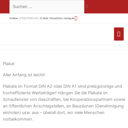
Zum
Suchen …
Inhalt
springen
Hotline:
07253 9793 010 •
E-Mail:
info(at)horn-verlag.de
HA
Plakat
Aller Anfang ist leicht!
Plakate im Format DIN A2 oder DIN A1 sind preisgünstige und
hocheffiziente Werbeträger! Hängen Sie die Plakate im
Schaufenster von Geschäften, bei Kooperationspartnern sowie
an öffentlichen Anschlagstellen, an Bauzäunen (Genehmigung
einholen) usw. aus – überall dort, wo viele Menschen
vorbeikommen.