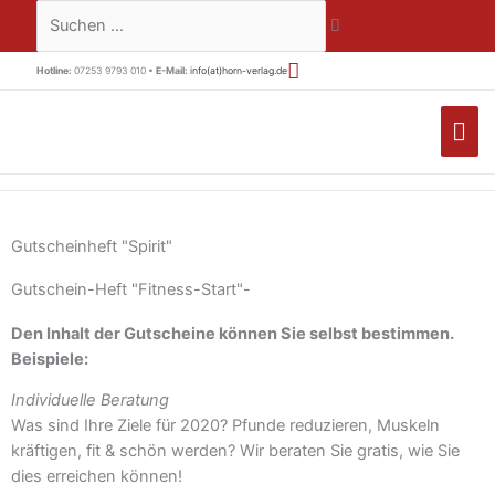
Zum
Suchen …
Inhalt
springen
Hotline:
07253 9793 010 •
E-Mail:
info(at)horn-verlag.de
HA
Gutscheinheft "Spirit"
Gutschein-Heft "Fitness-Start"-
Den Inhalt der Gutscheine können Sie selbst bestimmen.
Beispiele:
Individuelle Beratung
Was sind Ihre Ziele für 2020? Pfunde reduzieren, Muskeln
kräftigen, fit & schön werden? Wir beraten Sie gratis, wie Sie
dies erreichen können!