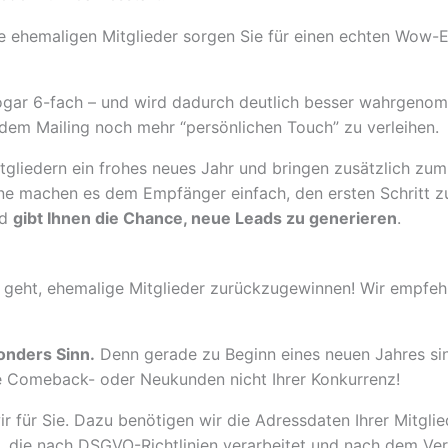
Ihre ehemaligen Mitglieder sorgen Sie für einen echten Wow-
 sogar 6-fach – und wird dadurch deutlich besser wahrgenomm
 dem Mailing noch mehr “persönlichen Touch” zu verleihen.
tgliedern ein frohes neues Jahr und bringen zusätzlich zum
ne machen es dem Empfänger einfach, den ersten Schritt zu
nd
gibt Ihnen die Chance, neue Leads zu generieren
.
eht, ehemalige Mitglieder zurückzugewinnen! Wir empfehle
nders Sinn.
Denn gerade zu Beginn eines neuen Jahres sin
le Comeback- oder Neukunden nicht Ihrer Konkurrenz!
 für Sie. Dazu benötigen wir die Adressdaten Ihrer Mitgli
it), die nach DSGVO-Richtlinien verarbeitet und nach dem V