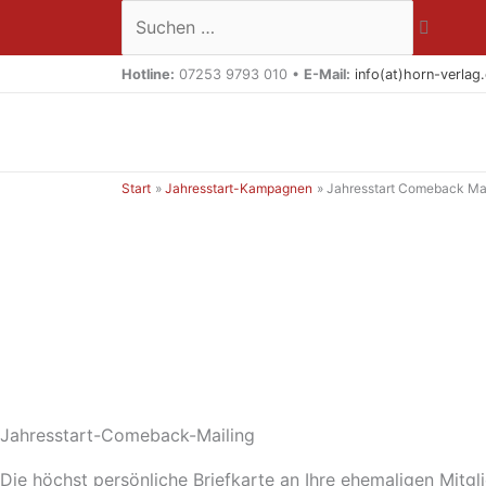
Zum
Suchen …
Inhalt
springen
Hotline:
07253 9793 010 •
E-Mail:
info(at)horn-verlag
Start
Jahresstart-Kampagnen
Jahresstart Comeback Mai
Jahresstart-Comeback-Mailing
Die höchst persönliche Briefkarte an Ihre ehemaligen Mitgl