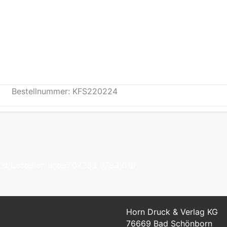
Bestellnummer: KFS220224
tzt bestellen unter: 07253 9793 010
Horn Druck & Verlag KG
76669 Bad Schönborn