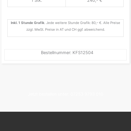
1 Stk.
240,- €
Inkl. 1 Stunde Grafik
. Jede weitere Stunde Grafik: 80,– €. Alle Preise
zzgl. MwSt. Preise in AT und CH ggf. abweichend.
Bestellnummer:
KFS12504
Jetzt bestellen unter: 07253 9793 010