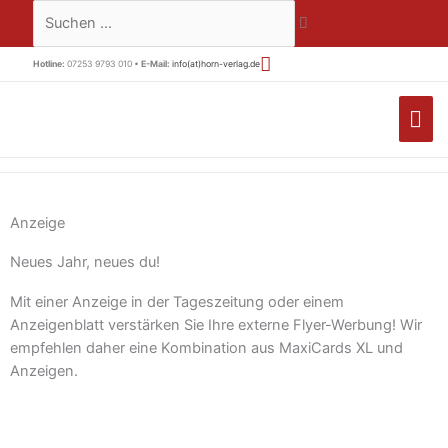
Zum
Suchen …
Inhalt
springen
Hotline:
07253 9793 010 •
E-Mail:
info(at)horn-verlag.de
HA
Anzeige
Neues Jahr, neues du!
Mit einer Anzeige in der Tageszeitung oder einem
Anzeigenblatt verstärken Sie Ihre externe Flyer-Werbung! Wir
empfehlen daher eine Kombination aus MaxiCards XL und
Anzeigen.