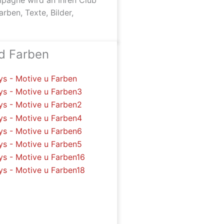
pagne wird an Ihren Club
rben, Texte, Bilder,
d Farben