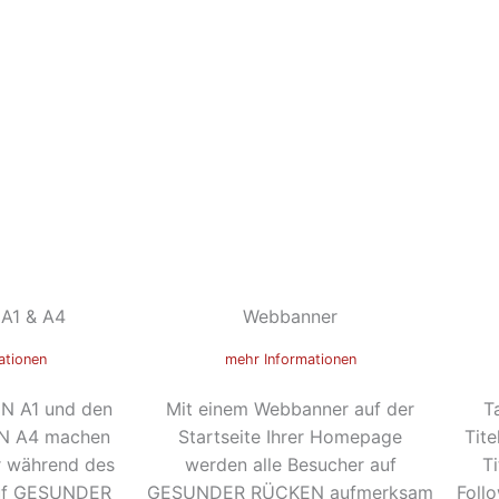
 A1 & A4
Webbanner
ationen
mehr Informationen
IN A1 und den
Mit einem Webbanner auf der
T
IN A4 machen
Startseite Ihrer Homepage
Tite
er während des
werden alle Besucher auf
Ti
auf GESUNDER
GESUNDER RÜCKEN aufmerksam
Foll