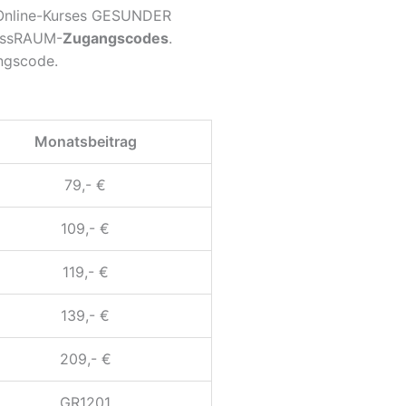
s Online-Kurses GESUNDER
nessRAUM-
Zugangscodes
.
angscode.
Monatsbeitrag
79,- €
109,- €
119,- €
139,- €
209,- €
GR1201