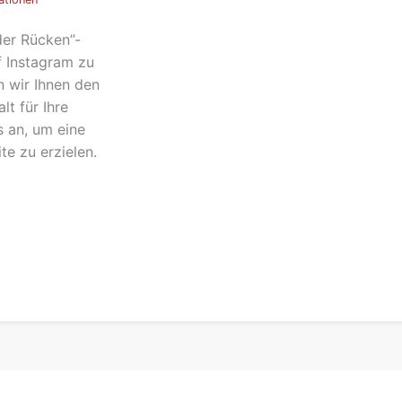
er Rücken”-
f Instagram zu
n wir Ihnen den
lt für Ihre
s an, um eine
e zu erzielen.