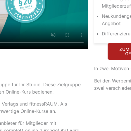
Mitgliederzuf
Neukundenge
Angebot
Differenzier
ZUM 
GE
In zwei Motiven 
Bei den Werbemi
ppe für Ihr Studio. Diese Zielgruppe
zwei verschiede
en Online-Kurs bedienen.
 Verlags und fitnessRAUM. Als
hwertige Online-Kurse an.
nbieter für Mitglieder mit
s komplett online durchgeführt wird.