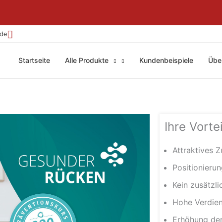
.de
Startseite
Alle Produkte
Kundenbeispiele
Übe
Ihre Vorte
Attraktives 
Positionieru
Kein zusätzl
Hohe Verdien
Erhöhung de