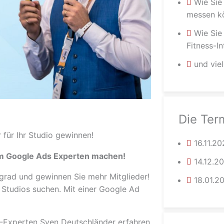
Wie Sie
messen k
Wie Sie
Fitness-I
und vie
Die Ter
 für Ihr Studio gewinnen!
16.11.2
um Google Ads Experten machen!
14.12.2
sgrad und gewinnen Sie mehr Mitglieder!
18.01.2
 Studios suchen. Mit einer Google Ad
O-Experten Sven Deutschländer erfahren