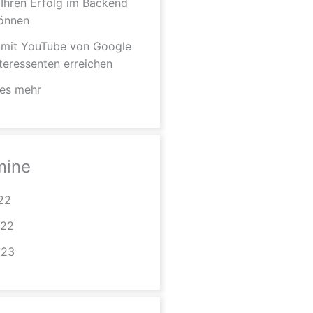
 Ihren Erfolg im Backend
önnen
 mit YouTube von Google
nteressenten erreichen
les mehr
mine
022
022
023