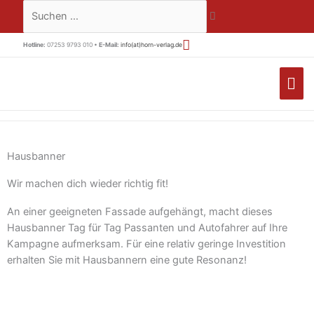
Zum
Suchen …
Inhalt
springen
Hotline:
07253 9793 010 •
E-Mail:
info(at)horn-verlag.de
HA
Hausbanner
Wir machen dich wieder richtig fit!
An einer geeigneten Fassade aufgehängt, macht dieses
Hausbanner Tag für Tag Passanten und Autofahrer auf Ihre
Kampagne aufmerksam. Für eine relativ geringe Investition
erhalten Sie mit Hausbannern eine gute Resonanz!