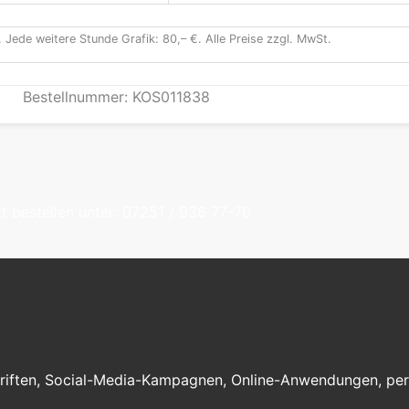
. Jede weitere Stunde Grafik: 80,– €. Alle Preise zzgl. MwSt.
Bestellnummer: KOS011838
t bestellen unter: 07251 / 936 77-70
iften, Social-Media-Kampagnen, Online-Anwendungen, perso