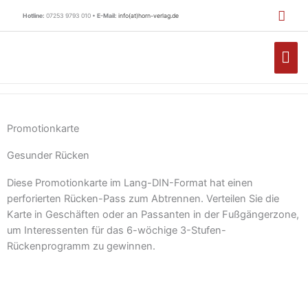
Zum
Hotline:
07253 9793 010 •
E-Mail:
info(at)horn-verlag.de
Inhalt
springen
HA
Promotionkarte
Gesunder Rücken
Diese Promotionkarte im Lang-DIN-Format hat einen
perforierten Rücken-Pass zum Abtrennen. Verteilen Sie die
Karte in Geschäften oder an Passanten in der Fußgängerzone,
um Interessenten für das 6-wöchige 3-Stufen-
Rückenprogramm zu gewinnen.