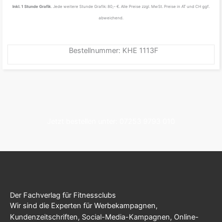
Inkl. 1 Stunde Grafik
. Jede weitere Stunde Grafik: 80,– €. Alle Preise zzgl. MwSt. Preise in AT und CH ggf.
abweichend.
Bestellnummer: KHE 1113F
Jetzt bestellen unter: 07253 9793 010
Der Fachverlag für Fitnessclubs
Wir sind die Experten für Werbekampagnen,
Kundenzeitschriften, Social-Media-Kampagnen, Online-