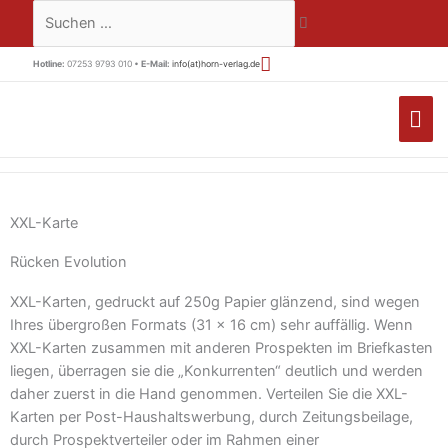
Zum
Suchen …
Inhalt
springen
Hotline:
07253 9793 010 •
E-Mail:
info(at)horn-verlag.de
HA
XXL-Karte
Rücken Evolution
XXL-Karten, gedruckt auf 250g Papier glänzend, sind wegen
Ihres übergroßen Formats (31 x 16 cm) sehr auffällig. Wenn
XXL-Karten zusammen mit anderen Prospekten im Briefkasten
liegen, überragen sie die „Konkurrenten“ deutlich und werden
daher zuerst in die Hand genommen. Verteilen Sie die XXL-
Karten per Post-Haushaltswerbung, durch Zeitungsbeilage,
durch Prospektverteiler oder im Rahmen einer