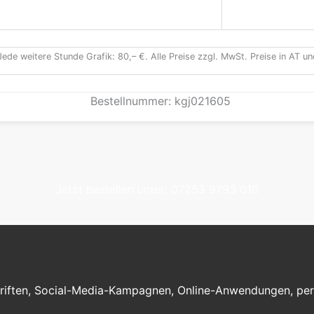
Jede weitere Stunde Grafik: 80,– €. Alle Preise zzgl. MwSt. Preise in AT 
Bestellnummer: kgj021605
Jetzt bestellen unter: 07253 9793 010
iften, Social-Media-Kampagnen, Online-Anwendungen, perso