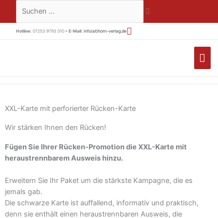
Zum
Suchen …
Inhalt
springen
Hotline:
07253 9793 010 •
E-Mail:
info(at)horn-verlag.de
HA
XXL-Karte mit perforierter Rücken-Karte
Wir stärken Ihnen den Rücken!
Fügen Sie Ihrer Rücken-Promotion die XXL-Karte mit
heraustrennbarem Ausweis hinzu.
Erweitern Sie Ihr Paket um die stärkste Kampagne, die es
jemals gab.
Die schwarze Karte ist auffallend, informativ und praktisch,
denn sie enthält einen heraustrennbaren Ausweis, die