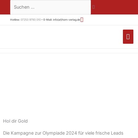
Zum
Suchen …
Inhalt
springen
Hotline:
07253 9793 010 •
E-Mail:
info(at)horn-verlag.de
HA
Hol dir Gold
Die Kampagne zur Olympiade 2024 für viele frische Leads