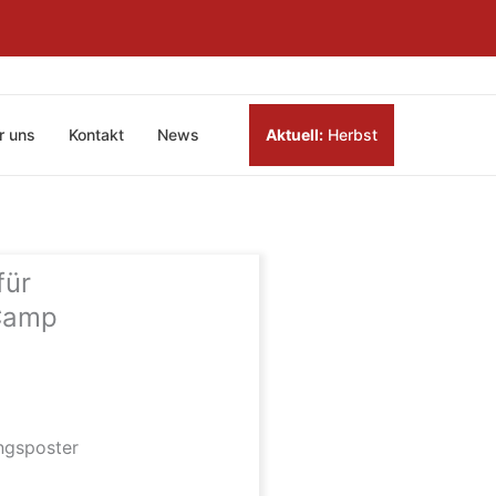
r uns
Kontakt
News
Aktuell:
Herbst
für
Camp
ngsposter