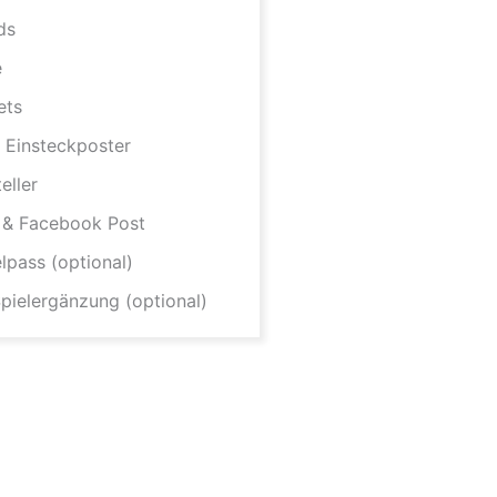
ds
e
ets
 Einsteckposter
eller
 & Facebook Post
lpass (optional)
pielergänzung (optional)