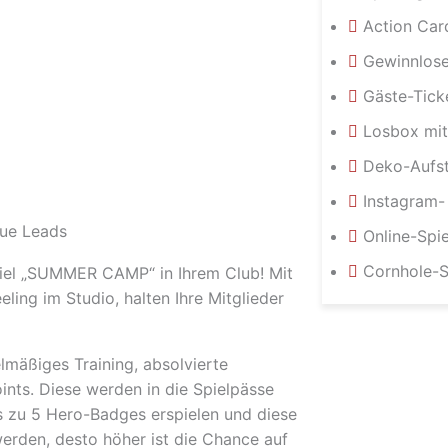
Action Car
Gewinnlos
Gäste-Tick
Losbox mit
Deko-Aufst
Instagram-
eue Leads
Online-Spie
Cornhole-S
iel
„SUMMER CAMP“
in Ihrem Club! Mit
ling im Studio, halten Ihre Mitglieder
lmäßiges Training, absolvierte
ints
. Diese werden in die Spielpässe
s zu
5 Hero-Badges
erspielen und diese
rden, desto höher ist die Chance auf