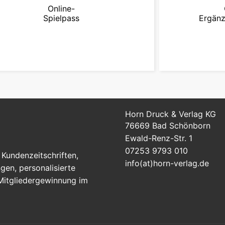
Online-
Spielpass
Ergänz
zum Online-Spielpass
zu
Horn Druck & Verlag KG
76669 Bad Schönborn
Ewald-Renz-Str. 1
07253 9793 010
Kundenzeitschriften,
info(at)horn-verlag.de
en, personalisierte
 Mitgliedergewinnung im