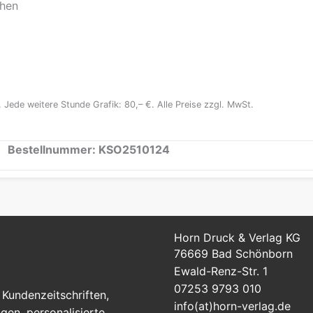
hen
. Jede weitere Stunde Grafik: 80,– €. Alle Preise zzgl. MwSt.
Bestellnummer:
KSO2510124
Horn Druck & Verlag KG
76669 Bad Schönborn
Ewald-Renz-Str. 1
07253 9793 010
Kundenzeitschriften,
info(at)horn-verlag.de
en, personalisierte