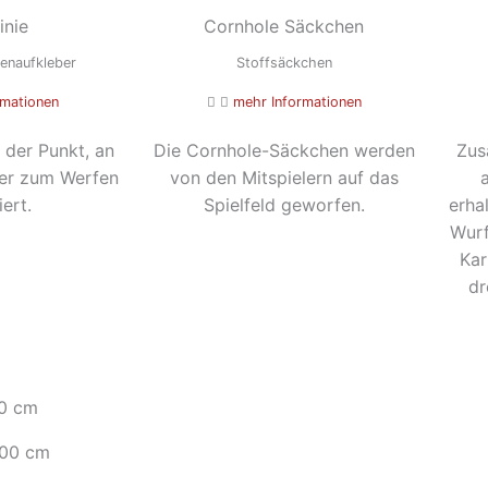
inie
Cornhole Säckchen
enaufkleber
Stoffsäckchen
rmationen
mehr Informationen
t der Punkt, an
Die Cornhole-Säckchen werden
Zus
ler zum Werfen
von den Mitspielern auf das
iert.
Spielfeld geworfen.
erha
Wurf
Kar
dr
00 cm
100 cm