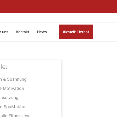
r uns
Kontakt
News
Aktuell:
Herbst
le:
n & Spannung
e Motivation
Umsetzung
en Spaßfaktor
 alle Fitnesslevel