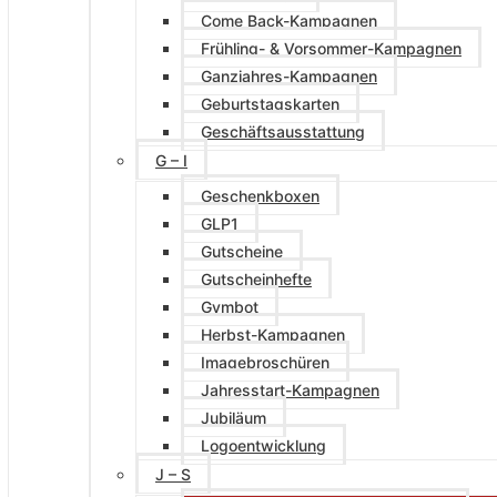
Come Back-Kampagnen
Frühling- & Vorsommer-Kampagnen
Ganzjahres-Kampagnen
Geburtstagskarten
Geschäftsausstattung
G – I
Geschenkboxen
GLP1
Gutscheine
Gutscheinhefte
Gymbot
Herbst-Kampagnen
Imagebroschüren
Jahresstart-Kampagnen
Jubiläum
Logoentwicklung
J – S