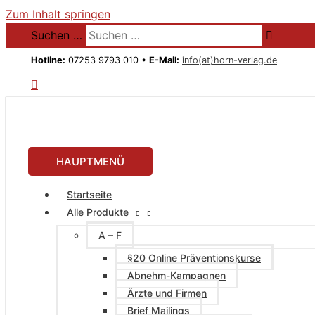
Zum Inhalt springen
Suchen …
Hotline:
07253 9793 010 •
E-Mail:
info(at)horn-verlag.de
HAUPTMENÜ
Startseite
Alle Produkte
A – F
§20 Online Präventionskurse
Abnehm-Kampagnen
Ärzte und Firmen
Brief Mailings