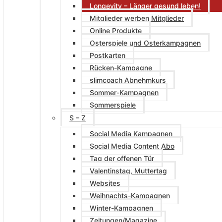
Longevity – Länger gesund leben!
Mitglieder werben Mitglieder
Online Produkte
Osterspiele und Osterkampagnen
Postkarten
Rücken-Kampagne
slimcoach Abnehmkurs
Sommer-Kampagnen
Sommerspiele
S – Z
Social Media Kampagnen
Social Media Content Abo
Tag der offenen Tür
Valentinstag, Muttertag
Websites
Weihnachts-Kampagnen
Winter-Kampagnen
Zeitungen/Magazine