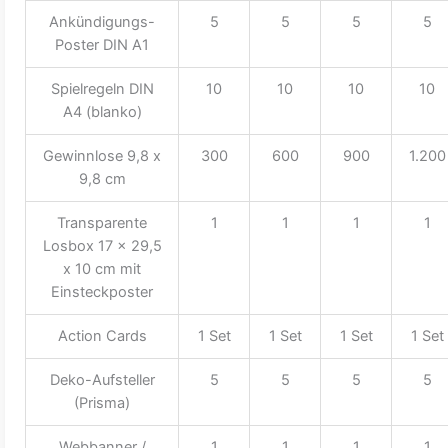
Ankündigungs-
5
5
5
5
Poster DIN A1
Spielregeln DIN
10
10
10
10
A4 (blanko)
Gewinnlose 9,8 x
300
600
900
1.200
9,8 cm
Transparente
1
1
1
1
Losbox 17 x 29,5
x 10 cm mit
Einsteckposter
Action Cards
1 Set
1 Set
1 Set
1 Set
Deko-Aufsteller
5
5
5
5
(Prisma)
Webbanner /
1
1
1
1