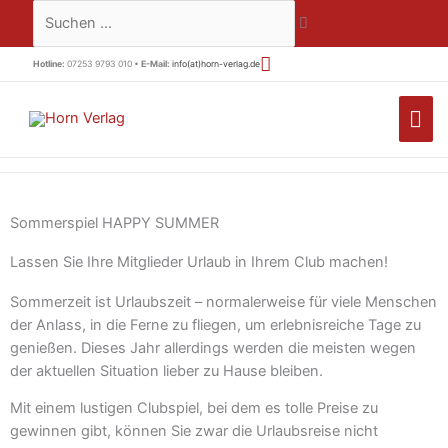
Zum
Suchen …
Inhalt
springen
Hotline:
07253 9793 010 •
E-Mail:
info(at)horn-verlag.de
HA
Sommerspiel HAPPY SUMMER
Lassen Sie Ihre Mitglieder Urlaub in Ihrem Club machen!
Sommerzeit ist Urlaubszeit – normalerweise für viele Menschen
der Anlass, in die Ferne zu fliegen, um erlebnisreiche Tage zu
genießen. Dieses Jahr allerdings werden die meisten wegen
der aktuellen Situation lieber zu Hause bleiben.
Mit einem lustigen Clubspiel, bei dem es tolle Preise zu
gewinnen gibt, können Sie zwar die Urlaubsreise nicht