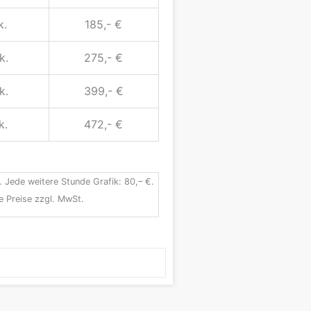
k.
185,- €
k.
275,- €
k.
399,- €
k.
472,- €
. Jede weitere Stunde Grafik: 80,– €.
le Preise zzgl. MwSt.