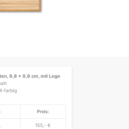
en, 9,8 x 9,8 cm, mit Logo
matt
 4-farbig
:
Preis:
.
155,- €