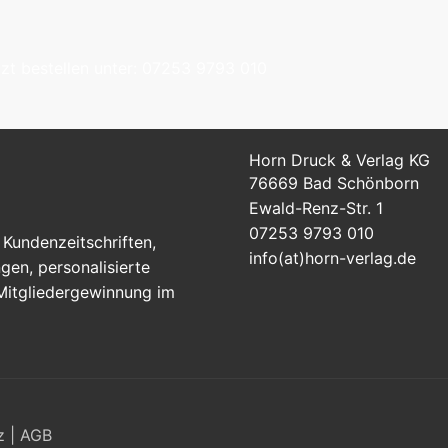
tzt bestellen unter: 07253 9793 010
Horn Druck & Verlag KG
76669 Bad Schönborn
Ewald-Renz-Str. 1
07253 9793 010
Kundenzeitschriften,
info(at)horn-verlag.de
en, personalisierte
 Mitgliedergewinnung im
z
|
AGB