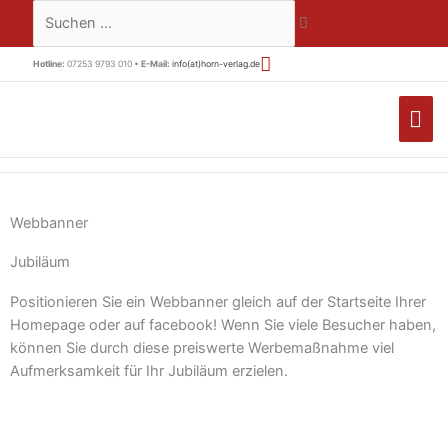
Zum
Suchen …
Inhalt
springen
Hotline:
07253 9793 010 •
E-Mail:
info(at)horn-verlag.de
HA
Webbanner
Jubiläum
Positionieren Sie ein Webbanner gleich auf der Startseite Ihrer
Homepage oder auf facebook! Wenn Sie viele Besucher haben,
können Sie durch diese preiswerte Werbemaßnahme viel
Aufmerksamkeit für Ihr Jubiläum erzielen.