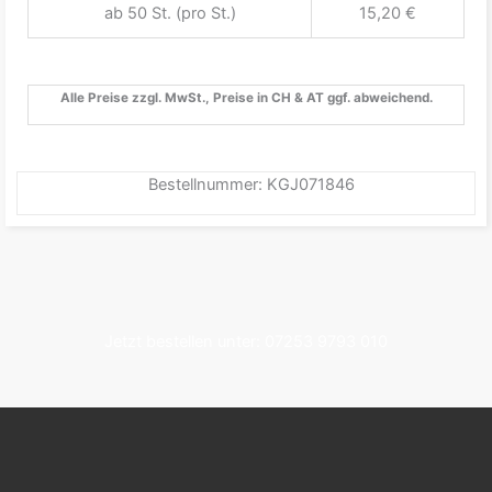
ab 50 St. (pro St.)
15,20 €
Alle Preise zzgl. MwSt., Preise in CH & AT ggf. abweichend.
Bestellnummer: KGJ071846
Jetzt bestellen unter: 07253 9793 010