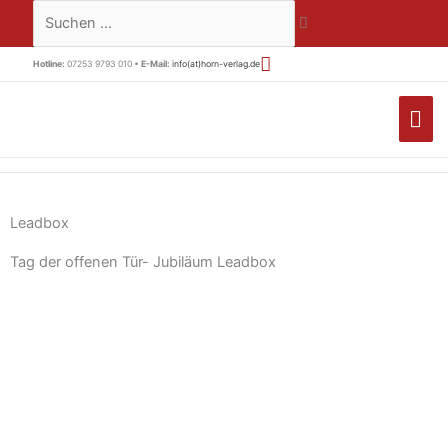
Zum
Suchen …
Inhalt
springen
Hotline:
07253 9793 010 •
E-Mail:
info(at)horn-verlag.de
HA
Leadbox
Tag der offenen Tür- Jubiläum Leadbox