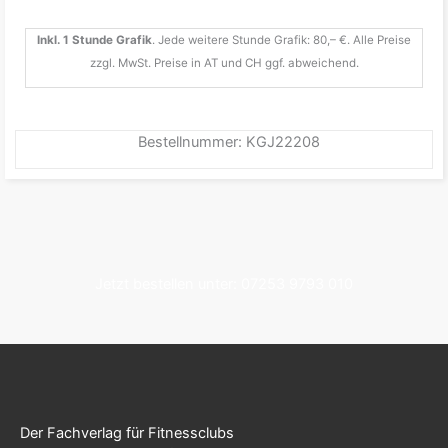
Inkl. 1 Stunde Grafik
. Jede weitere Stunde Grafik: 80,– €. Alle Preise
zzgl. MwSt. Preise in AT und CH ggf. abweichend.
Bestellnummer: KGJ22208
Jetzt bestellen unter: 07253 9793 010
Der Fachverlag für Fitnessclubs