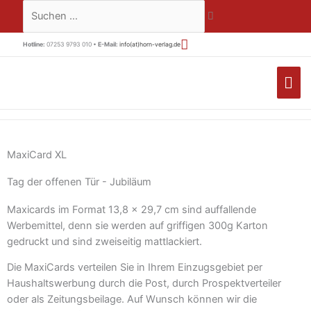
Zum
Suchen …
Inhalt
springen
Hotline:
07253 9793 010 •
E-Mail:
info(at)horn-verlag.de
HA
MaxiCard XL
Tag der offenen Tür - Jubiläum
Maxicards im Format 13,8 x 29,7 cm sind auffallende
Werbemittel, denn sie werden auf griffigen 300g Karton
gedruckt und sind zweiseitig mattlackiert.
Die MaxiCards verteilen Sie in Ihrem Einzugsgebiet per
Haushaltswerbung durch die Post, durch Prospektverteiler
oder als Zeitungsbeilage. Auf Wunsch können wir die