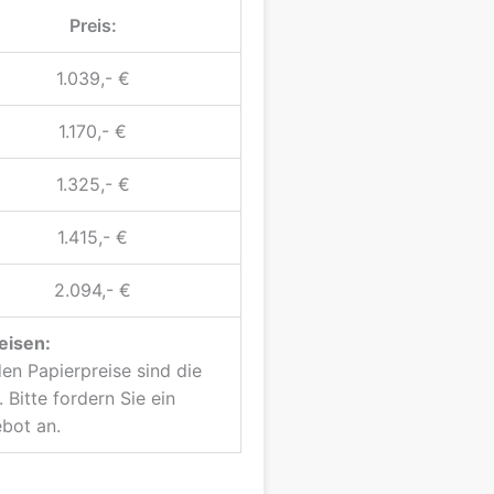
Preis:
1.039,- €
1.170,- €
1.325,- €
1.415,- €
2.094,- €
eisen:
n Papierpreise sind die
 Bitte fordern Sie ein
bot an.