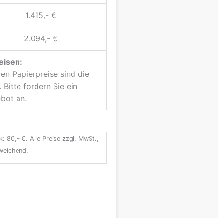
1.415,- €
2.094,- €
eisen:
n Papierpreise sind die
 Bitte fordern Sie ein
bot an.
k: 80,– €. Alle Preise zzgl. MwSt.,
bweichend.