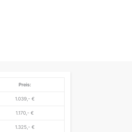
Preis:
1.039,- €
1.170,- €
1.325,- €