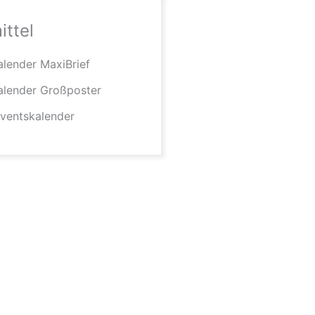
ttel
lender MaxiBrief
alender Großposter
ventskalender