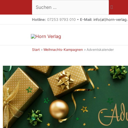
Zum
Suchen …
Inhalt
springen
Hotline:
07253 9793 010 •
E-Mail:
info(at)horn-verlag
Start
Weihnachts-Kampagnen
Adventskalender