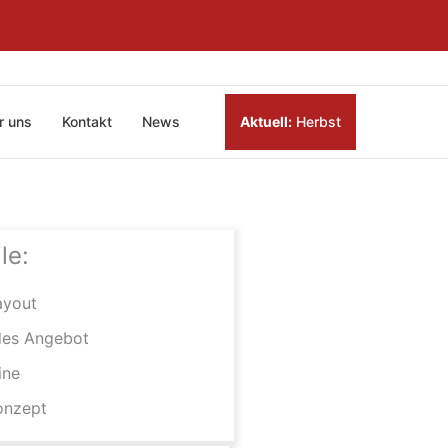
r uns
Kontakt
News
Aktuell:
Herbst
le:
ayout
es Angebot
ine
onzept