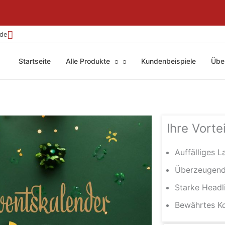
.de
Startseite
Alle Produkte
Kundenbeispiele
Übe
Ihre Vortei
Auffälliges L
Überzeugend
Starke Headl
Bewährtes K