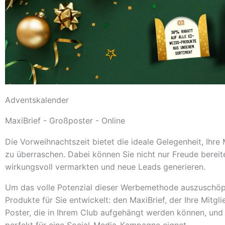
Adventskalender
MaxiBrief - Großposter - Online
Die Vorweihnachtszeit bietet die ideale Gelegenheit, Ihre
zu überraschen. Dabei können Sie nicht nur Freude bereit
wirkungsvoll vermarkten und neue Leads generieren.
Um das volle Potenzial dieser Werbemethode auszuschöp
Produkte für Sie entwickelt: den MaxiBrief, der Ihre Mitgl
Poster, die in Ihrem Club aufgehängt werden können, und 
perfekt für eine Social-Media-Kampagne eignet.