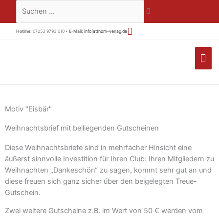
Zum
Suchen …
Inhalt
springen
Hotline:
07253 9793 010 •
E-Mail:
info(at)horn-verlag.de
HA
Motiv "Eisbär"
Weihnachtsbrief mit beiliegenden Gutscheinen
Diese Weihnachtsbriefe sind in mehrfacher Hinsicht eine
äußerst sinnvolle Investition für Ihren Club: Ihren Mitgliedern zu
Weihnachten „Dankeschön“ zu sagen, kommt sehr gut an und
diese freuen sich ganz sicher über den beigelegten Treue-
Gutschein.
Zwei weitere Gutscheine z.B. im Wert von 50 € werden vom