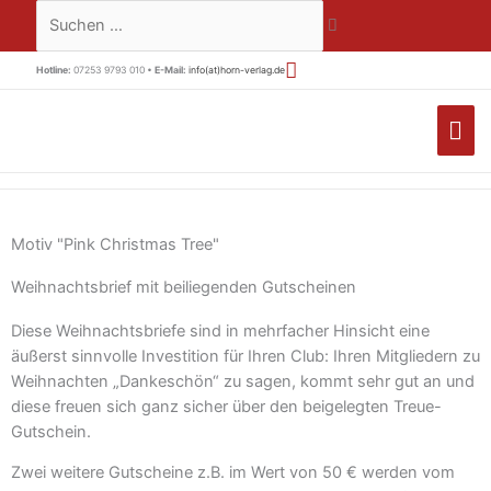
Zum
Suchen …
Inhalt
springen
Hotline:
07253 9793 010 •
E-Mail:
info(at)horn-verlag.de
HA
Motiv "Pink Christmas Tree"
Weihnachtsbrief mit beiliegenden Gutscheinen
Diese Weihnachtsbriefe sind in mehrfacher Hinsicht eine
äußerst sinnvolle Investition für Ihren Club: Ihren Mitgliedern zu
Weihnachten „Dankeschön“ zu sagen, kommt sehr gut an und
diese freuen sich ganz sicher über den beigelegten Treue-
Gutschein.
Zwei weitere Gutscheine z.B. im Wert von 50 € werden vom