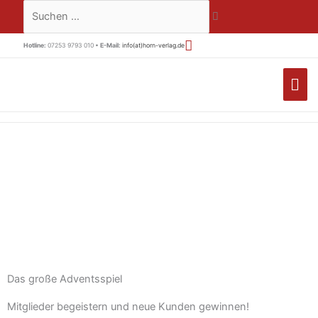
Zum
Suchen …
Inhalt
springen
Hotline:
07253 9793 010 •
E-Mail:
info(at)horn-verlag.de
HA
Das große Adventsspiel
Mitglieder begeistern und neue Kunden gewinnen!