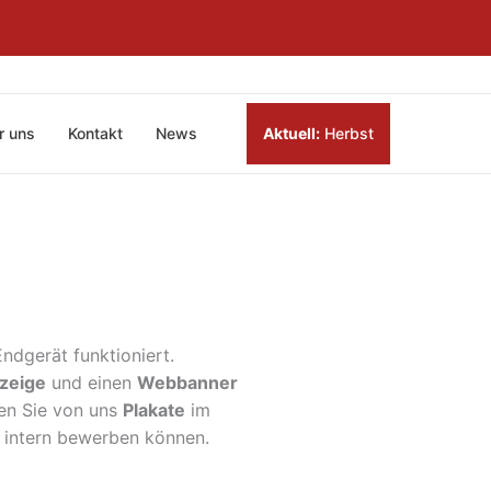
r uns
Kontakt
News
Aktuell:
Herbst
Endgerät funktioniert.
zeige
und einen
Webbanner
en Sie von uns
Plakate
im
r intern bewerben können.