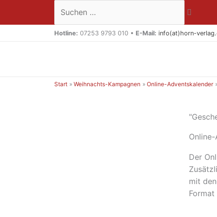
Zum
Suchen …
Inhalt
springen
Hotline:
07253 9793 010 •
E-Mail:
info(at)horn-verlag
Start
Weihnachts-Kampagnen
Online-Adventskalender
"Gesch
Online-
Der Onl
Zusätzl
mit den
Format 