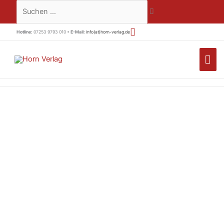
Zum
Suchen …
Inhalt
springen
Hotline:
07253 9793 010 •
E-Mail:
info(at)horn-verlag.de
HA