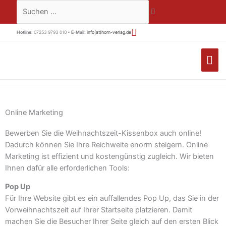
Zum
Suchen …
Inhalt
springen
Hotline:
07253 9793 010 •
E-Mail:
info(at)horn-verlag.de
HA
Online Marketing
Bewerben Sie die Weihnachtszeit-Kissenbox auch online!
Dadurch können Sie Ihre Reichweite enorm steigern. Online
Marketing ist effizient und kostengünstig zugleich. Wir bieten
Ihnen dafür alle erforderlichen Tools:
Pop Up
Für Ihre Website gibt es ein auffallendes Pop Up, das Sie in der
Vorweihnachtszeit auf Ihrer Startseite platzieren. Damit
machen Sie die Besucher Ihrer Seite gleich auf den ersten Blick