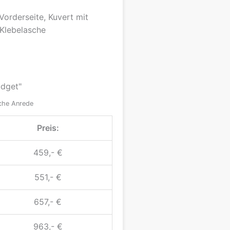
Vorderseite, Kuvert mit
Klebelasche
udget"
iche Anrede
Preis:
459,- €
551,- €
657,- €
963,- €