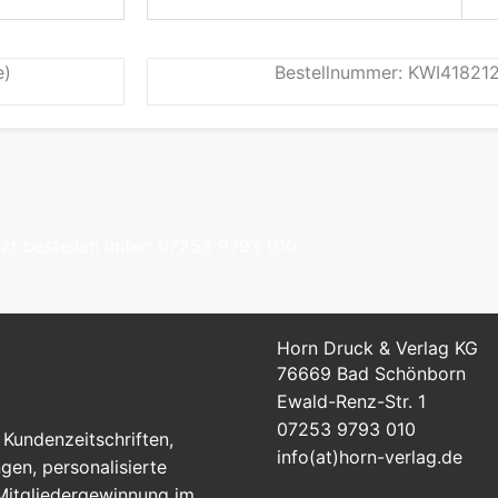
e)
Bestellnummer: KWI418212
tzt bestellen unter: 07253 9793 010
Horn Druck & Verlag KG
76669 Bad Schönborn
Ewald-Renz-Str. 1
07253 9793 010
Kundenzeitschriften,
info(at)horn-verlag.de
en, personalisierte
 Mitgliedergewinnung im