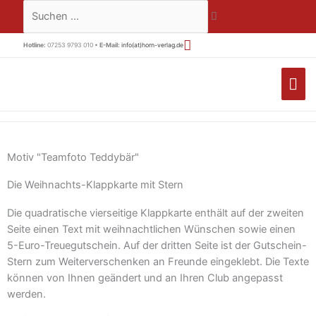
Zum
Suchen …
Inhalt
springen
Hotline:
07253 9793 010 •
E-Mail:
info(at)horn-verlag.de
HA
Motiv "Teamfoto Teddybär"
Die Weihnachts-Klappkarte mit Stern
Die quadratische vierseitige Klappkarte enthält auf der zweiten
Seite einen Text mit weihnachtlichen Wünschen sowie einen
5-Euro-Treuegutschein. Auf der dritten Seite ist der Gutschein-
Stern zum Weiterverschenken an Freunde eingeklebt. Die Texte
können von Ihnen geändert und an Ihren Club angepasst
werden.