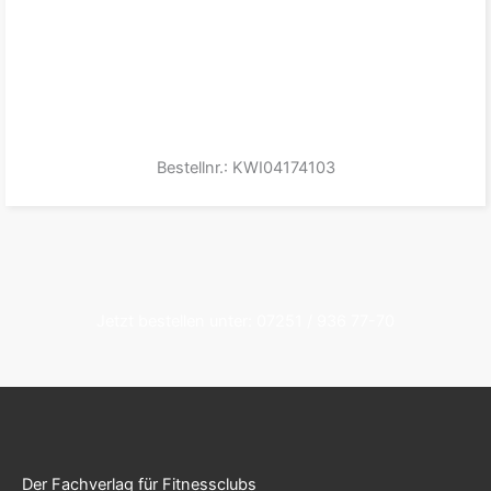
Bestellnr.: KWI04174103
Jetzt bestellen unter: 07251 / 936 77-70
Der Fachverlag für Fitnessclubs