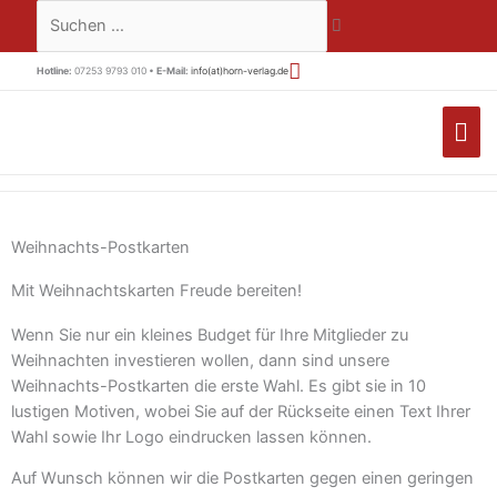
Zum
Suchen …
Inhalt
springen
Hotline:
07253 9793 010 •
E-Mail:
info(at)horn-verlag.de
HA
Weihnachts-Postkarten
Mit Weihnachtskarten Freude bereiten!
Wenn Sie nur ein kleines Budget für Ihre Mitglieder zu
Weihnachten investieren wollen, dann sind unsere
Weihnachts-Postkarten die erste Wahl. Es gibt sie in 10
lustigen Motiven, wobei Sie auf der Rückseite einen Text Ihrer
Wahl sowie Ihr Logo eindrucken lassen können.
Auf Wunsch können wir die Postkarten gegen einen geringen