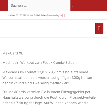
Zum
Suchen …
Inhalt
springen
Hotline:
07253 9793 010 •
E-Mail:
info(at)horn-verlag.de
HA
MaxiCard XL
Mach dein Workout zum Fest - Comic-Edition
Maxicards im Format 13,8 x 29,7 cm sind auffallende
Werbemittel, denn sie werden auf griffigen 300g Karton
gedruckt und sind zweiseitig mattlackiert.
Die MaxiCards verteilen Sie in Ihrem Einzugsgebiet per
Haushaltswerbung durch die Post, durch Prospektverteiler
oder als Zeitungsbeilage. Auf Wunsch können wir die