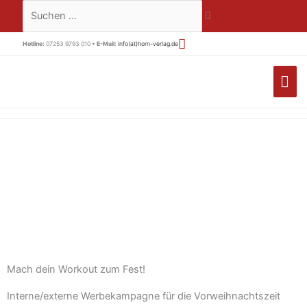
Zum
Suchen …
Inhalt
springen
Hotline:
07253 9793 010 •
E-Mail:
info(at)horn-verlag.de
HA
Mach dein Workout zum Fest!
Interne/externe Werbekampagne für die Vorweihnachtszeit