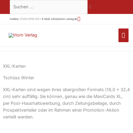
Zum
Suchen …
Inhalt
springen
Hotline:
07253 9793 010 •
E-Mail:
info(at)horn-verlag.de
HA
XXL-Karten
Tschüss Winter
XXL-Karten sind wegen ihres übergroßen Formats (16,0 x 32,4
cm) sehr auffällig. Sie können, genau wie die MaxiCards XL,
per Post-Haushaltswerbung, durch Zeitungsbeilage, durch
Prospektverteiler oder im Rahmen einer Promotion-Aktion
verteilt werden.