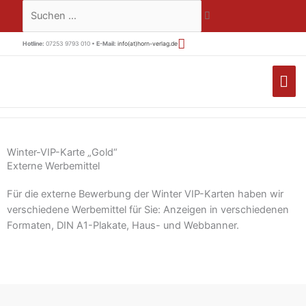
Zum
Suchen …
Inhalt
springen
Hotline:
07253 9793 010 •
E-Mail:
info(at)horn-verlag.de
HA
Winter-VIP-Karte „Gold“
Externe Werbemittel
Für die externe Bewerbung der Winter VIP-Karten haben wir
verschiedene Werbemittel für Sie: Anzeigen in verschiedenen
Formaten, DIN A1-Plakate, Haus- und Webbanner.