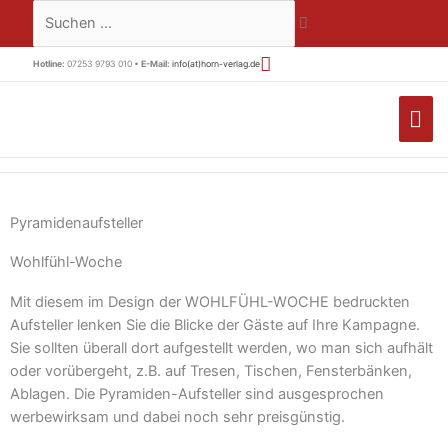
Zum
Suchen …
Inhalt
springen
Hotline:
07253 9793 010 •
E-Mail:
info(at)horn-verlag.de
HA
Pyramidenaufsteller
Wohlfühl-Woche
Mit diesem im Design der WOHLFÜHL-WOCHE bedruckten
Aufsteller lenken Sie die Blicke der Gäste auf Ihre Kampagne.
Sie sollten überall dort aufgestellt werden, wo man sich aufhält
oder vorübergeht, z.B. auf Tresen, Tischen, Fensterbänken,
Ablagen. Die Pyramiden-Aufsteller sind ausgesprochen
werbewirksam und dabei noch sehr preisgünstig.