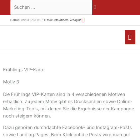
Zum
Suchen …
Inhalt
springen
Hotline:
07253 9793 010 •
E-Mail:
info(at)horn-verlag.de
HA
Frühlings VIP-Karte
Motiv 3
Die Frühlings VIP-Karten sind in 4 verschiedenen Motiven
erhältlich. Zu jedem Motiv gibt es Drucksachen sowie Online-
Marketing-Tools, mit denen Sie die Ergebnisse der Kampagne
noch steigern können.
Dazu gehören durchdachte Facebook- und Instagram-Posts
sowie Landing Pages. Beim Klick auf die Posts wird man auf