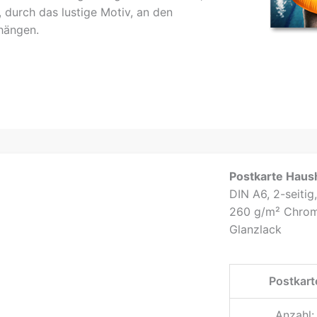
, durch das lustige Motiv, an den
hängen.
Postkarte Haush
DIN A6, 2-seitig
260 g/m² Chrom
Glanzlack
Postkart
Anzahl: