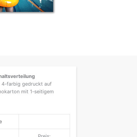
altsverteilung
, 4-farbig gedruckt auf
okarton mit 1-seitigem
e
Preis: