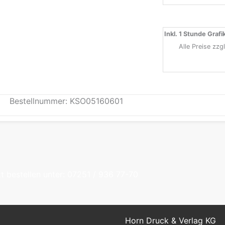
Inkl. 1 Stunde Grafi
Alle Preise zzg
Bestellnummer: KSO05160601
t bestellen unter: 07251 / 936 77-70
Horn Druck & Verlag KG