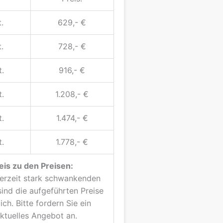
.
629,- €
.
728,- €
t.
916,- €
t.
1.208,- €
t.
1.474,- €
t.
1.778,- €
is zu den Preisen:
erzeit stark schwankenden
sind die aufgeführten Preise
ich. Bitte fordern Sie ein
ktuelles Angebot an.