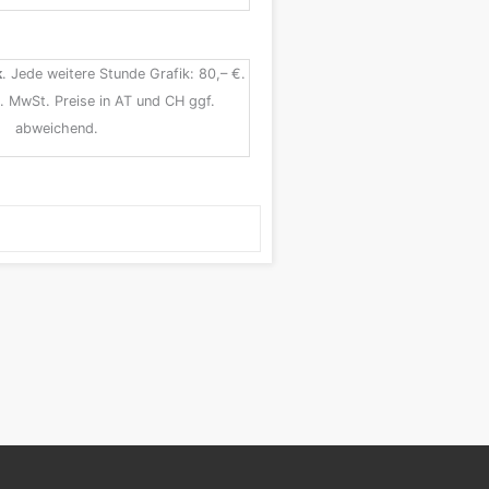
k
. Jede weitere Stunde Grafik: 80,– €.
l. MwSt. Preise in AT und CH ggf.
abweichend.