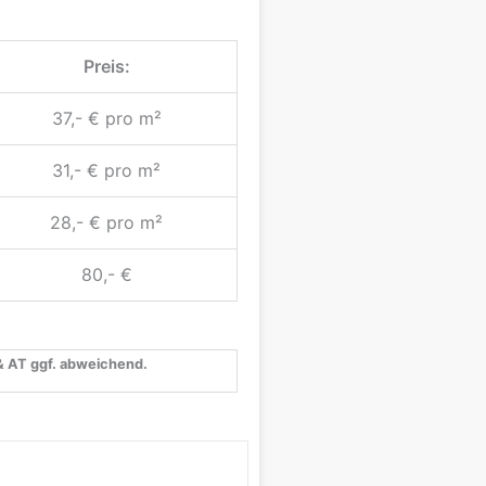
Preis:
37,- € pro m²
31,- € pro m²
28,- € pro m²
80,- €
 & AT ggf. abweichend.