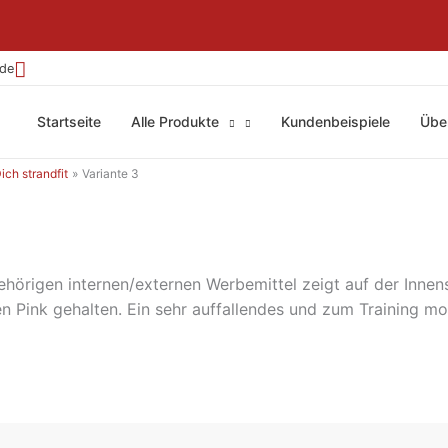
.de
Startseite
Alle Produkte
Kundenbeispiele
Übe
ch strandfit
Variante 3
örigen internen/externen Werbemittel zeigt auf der Innens
den Pink gehalten. Ein sehr auffallendes und zum Training m