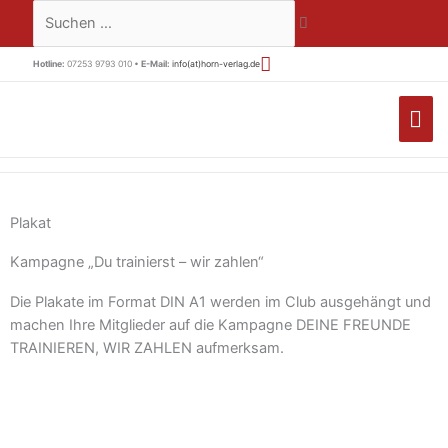
Zum
Suchen …
Inhalt
springen
Hotline:
07253 9793 010 •
E-Mail:
info(at)horn-verlag.de
HA
Plakat
Kampagne „Du trainierst – wir zahlen“
Die Plakate im Format DIN A1 werden im Club ausgehängt und
machen Ihre Mitglieder auf die Kampagne DEINE FREUNDE
TRAINIEREN, WIR ZAHLEN aufmerksam.