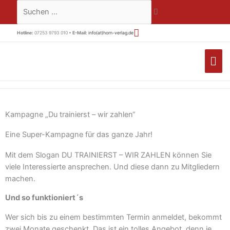
Zum
Suchen …
Inhalt
springen
Hotline:
07253 9793 010 •
E-Mail:
info(at)horn-verlag.de
HA
Kampagne „Du trainierst – wir zahlen“
Eine Super-Kampagne für das ganze Jahr!
Mit dem Slogan DU TRAINIERST – WIR ZAHLEN können Sie
viele Interessierte ansprechen. Und diese dann zu Mitgliedern
machen.
Und so funktioniert´s
Wer sich bis zu einem bestimmten Termin anmeldet, bekommt
zwei Monate geschenkt. Das ist ein tolles Angebot, denn je